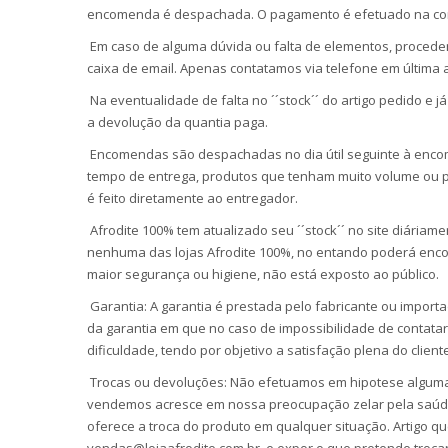
encomenda é despachada. O pagamento é efetuado na cont
Em caso de alguma dúvida ou falta de elementos, procede
caixa de email. Apenas contatamos via telefone em última 
Na eventualidade de falta no ´´stock´´ do artigo pedido e j
a devolução da quantia paga.
Encomendas são despachadas no dia útil seguinte à encom
tempo de entrega, produtos que tenham muito volume ou p
é feito diretamente ao entregador.
Afrodite 100% tem atualizado seu ´´stock´´ no site diáriam
nenhuma das lojas Afrodite 100%, no entando poderá enco
maior segurança ou higiene, não está exposto ao público.
Garantia: A garantia é prestada pelo fabricante ou importa
da garantia em que no caso de impossibilidade de contatar 
dificuldade, tendo por objetivo a satisfação plena do client
Trocas ou devoluções: Não efetuamos em hipotese alguma, t
vendemos acresce em nossa preocupação zelar pela saúde 
oferece a troca do produto em qualquer situação. Artigo que