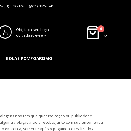
(31) 3826-3745
(31) 3826-3745
0
Olá, faça seu login
ou cadastre-se
BOLAS POMPOARISMO
lagens não tem qualquer indicação ou publicidade
alguma violação, não a receba. Junto com sua encomenda
ito em conta, somente após o pagamento realizado a