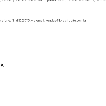
r, sendo que o custo de envio do produto é suportado pelo cliente, bem 
 telefone: (31)38263745, via email: vendas@lojaafrodite.com.br