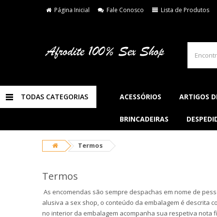
Página Inicial
Fale Conosco
Lista de Produtos
TODAS CATEGORIAS
ACESSÓRIOS
ARTIGOS D
BRINCADEIRAS
DESPEDI
Termos
Termos
As encomendas são sempre despachas em nome de pessoa f
alusiva a sex shop, o conteúdo da embalagem é descrita 
no interior da embalagem acompanha sua respetiva nota f