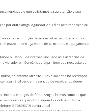
encomenda, pelo que solicitamos a sua atenção a sua
ção por outro artigo, aguardar 2 a 3 dias pela reposição ou
C ou sedex
em função de sua escolha custo benefício no
 um prazo de entrega médio de 60 minutos e o pagamento
ando o ´´stock´´ da internet vínculado às existências de
mo vibrador em Ouro24k, ou algum item que necessite de
 indica, no entanto Afrodite 100% é solidária na prestação
alhista irá diligenciar no sentido de resolver qualquer
íntimas e artigos de festa. Artigos íntimos como os que
com reservas quando qualquer loja online ou física
elefone (31)38263745 ou via email: