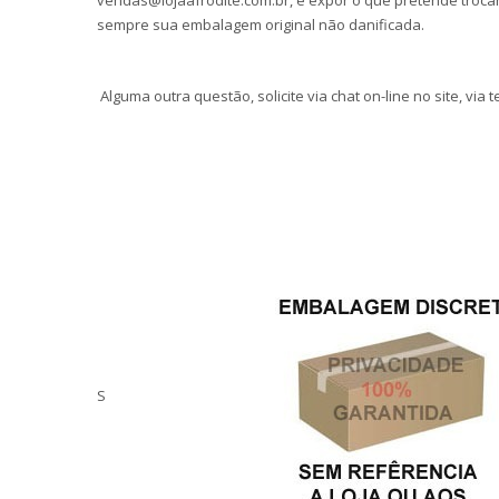
vendas@lojaafrodite.com.br, e expor o que pretende troca
sempre sua embalagem original não danificada.
Alguma outra questão, solicite via chat on-line no site, via
S