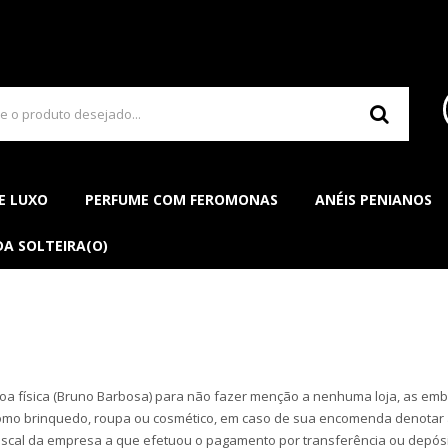
E LUXO
PERFUME COM FEROMONAS
ANÉIS PENIANOS
DA SOLTEIRA(O)
ísica (Bruno Barbosa) para não fazer menção a nenhuma loja, as emba
como brinquedo, roupa ou cosmético, em caso de sua encomenda denotar 
iscal da empresa a que efetuou o pagamento por transferência ou depós