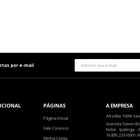
rtas por e-mail
UCIONAL
PÁGINAS
A EMPRESA
Afrodite 100% Se
Página Inicial
Avenida Simon Boli
Fale Conosco
Nobe - Ipatinga - 
16.895.233/0001-3
Minha Conta