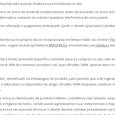
a indicada quando finaliza sua encomenda no site.
mos ao envio de email de esclarecimento antes de proceder ao envio da 
alternativa, evitando ao máximo qualquer telefonema de nossa parte.
á ter efetuado o pagamento antecipado, pode o cliente optar pela substitui
enda ou no próprio dia se recepcionada em tempo hábil, via correios
PA
eso, segue via transportadora
BRASPRESS
, encomendas via
motoboy
tem
ente e tendo armazém específico somente para as compras no site, não est
ntrar 99% dos mesmos produtos nas lojas Afrodite 100%. Apenas itens co
dor, identificado na embalagem do produto, pelo período que a lei vigente
o fabricante ou importador do artigo, Afrodite 100% enquanto comércio ret
e.
roca ou devoluções de produtos íntimos, cosméticos não selados, roupas 
e higiene de todos, sendo assim agredecemos sua compreensão e fique 
 possa ser passível de troca, o cliente deverá contatar previamente via t