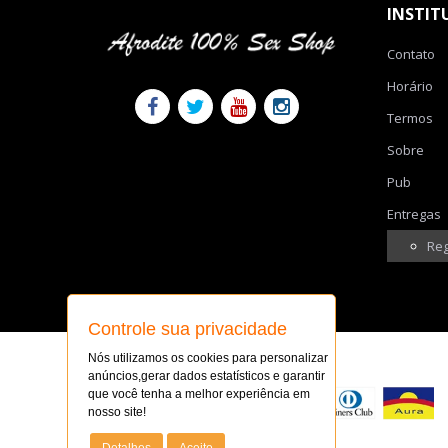
INSTIT
Contato
Horário
Termos
Sobre
Pub
Entregas
Reg
Controle sua privacidade
Nós utilizamos os cookies para personalizar
FORMAS DE PAGAMENTO
anúncios,gerar dados estatísticos e garantir
que você tenha a melhor experiência em
nosso site!